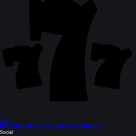
Slots
FAQ
Blog
Estatísticas
Afiliados
Fórum
Social