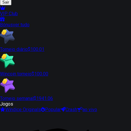
Sair
VIP Club
Bônus
ver tudo
Torneio diário
$100.01
Wincoin torneio
$100.00
Torneio semanal
$1941.06
Jogos
Windice Originals
Popular
Crash
ao vivo