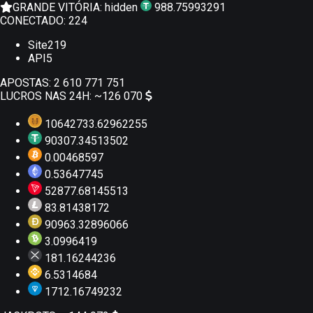
GRANDE VITÓRIA:
hidden
988.75993291
CONECTADO:
224
Site
219
API
5
APOSTAS:
2 610 771 751
LUCROS NAS 24H:
~126 070
10642733.62962255
90307.34513502
0.00468597
0.53647745
52877.68145513
83.81438172
90963.32896066
3.0996419
181.16244236
6.5314684
1712.16749232