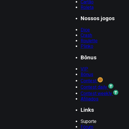
Cartão
Roleta
Nossos jogos
Dice
Crash
Roulette
Plinko
Bônus
VIP
Bônus
Contest
Contest daily
Contest weekly
Afiliados
Links
Suporte
Fórum