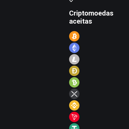
Criptomoedas
aceitas