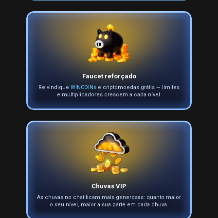
Faucet reforçado
Reivindique
WINCOINs
e criptomoedas grátis — limites
e multiplicadores crescem a cada nível.
Chuvas VIP
As chuvas no chat ficam mais generosas: quanto maior
o seu nível, maior a sua parte em cada chuva.