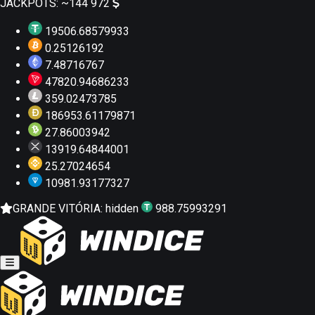
JACKPOTS:
~144 972
19506.68579933
0.25126192
7.48716767
47820.94686233
359.02473785
186953.61179871
27.86003942
13919.64844001
25.27024654
10981.93177327
GRANDE VITÓRIA:
hidden
988.75993291