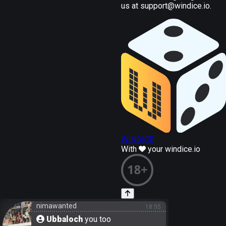
us at
support@windice.io
.
WINDICE
With
your windice.io
nimawanted
18:55
Ubbaloch
you too