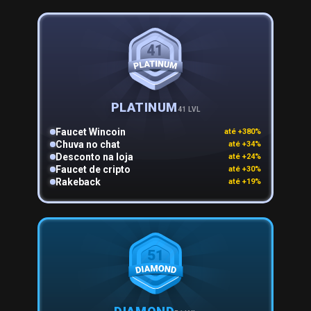
PLATINUM
41 LVL
Faucet Wincoin
até +380%
Chuva no chat
até +34%
Desconto na loja
até +24%
Faucet de cripto
até +30%
Rakeback
até +19%