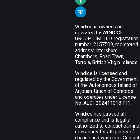
Windice is owned and
operated by WINDICE
GROUP LIMITED, registration
number: 2157509, registered
address: Intershore
Chambers, Road Town,
Tortola, British Virgin Islands.
Windice is licensed and
regulated by the Government
of the Autonomous Island of
Anjouan, Union of Comoros
and operates under License
No. ALSI-202411018-FI1.
Windice has passed all
compliance and is legally
authorized to conduct gaming
operations for all games of
chance and wagering. Contact