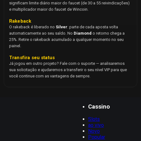
significam limite diário maior do faucet (de 30 a 55 reivindicações)
e multiplicador maior do faucet de Wincoin.
Rakeback
O rakeback é liberado no
Silver
: parte de cada aposta volta
automaticamente ao seu saldo. No
Diamond
o retorno chega a
25%. Retire o rakeback acumulado a qualquer momento no seu
painel.
Transfira seu status
Já jogou em outro projeto? Fale com o suporte — analisaremos
sua solicitação e ajudaremos a transferir o seu nível VIP para que
você continue com as vantagens de sempre.
Cassino
Slots
ao vivo
Novo
Popular