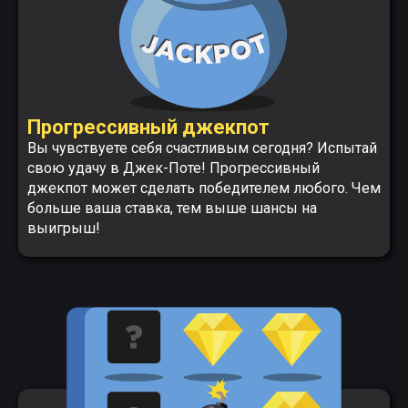
комиссии.
Бонусная программа Windice
Bitcoin Казино
Windice — основанная на криптовалюте игровая
платформа, которая объединяет в себе как традиционные
игры казино, так и уникальные развлечения с биткоинами.
Здесь игроки имеют возможность играть со всеми
популярными криптовалютами и совершать почти
мгновенные выплаты. Windice является одним из
надежных казино, в котором предлагается анонимность
ставок и обеспечивается широкая клиентская поддержка.
Помимо этого в нашем казино существует онлайн-чат и
форум, где клиенты могут общаться друг с другом.
Но самое приятное в Windice Казино — это тщательно