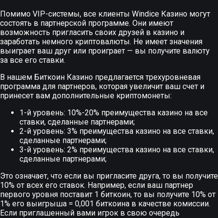
Plinko
Бонусы
VIP
Бонусы
Contest
Contest daily
Contest weekly
Партнёрка
Ссылки
Поддержка
Форум
Честность
API
Правила
Приватность
Политика AML
Наши комьюнити