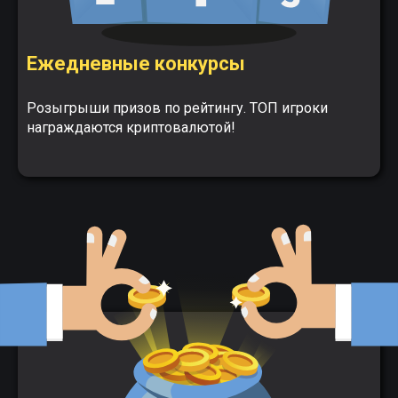
Чаевые без комиссии
Мгновенная отправка чаевых друзьям без