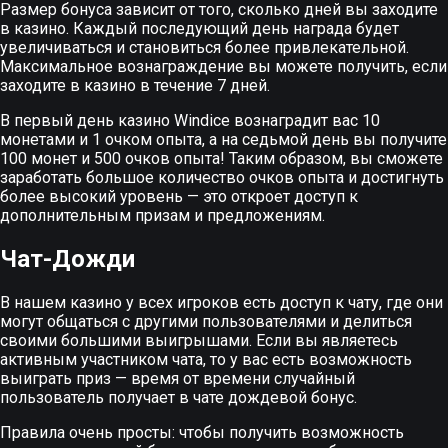
выигрыша = 0,0003 биткоина в качестве комиссии. Если
ваш партнер третьего уровня поставит 1 биткоин, то вы
получите 2% от 1% его выигрыша = 0,0002 биткоина в
качестве вашей комиссии.
Чтобы пригласить своих друзей, посетите раздел
«Партнерская программа» на сайте нашего казино и
скопируйте свою реферальную ссылку. Затем поделитесь
этой ссылкой со своими друзьями и начните получать
бесплатную криптовалюту за все ставки, которые они
сделают.
Вейджер конкурсы
В Windice Bitcoin Казино вы можете попробовать себя в
конкурсах. Наше казино предоставляет несколько
турниров, включая ежедневные, еженедельные и
ежедневный Wincoin-конкурс. Самые активные игроки
могут побороться за возможность оказаться в топе и
заработать криптовалюту.
Все эти турниры дают победителям солидную сумму в
криптовалюте. Например, в Ежедневных и Еженедельных
конкурсах вы получите бесплатные Биткоины, а участвуя в