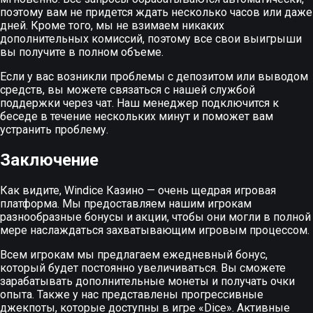
WINDICE
With
your windice.io
r3ptajl
19
22:27
Best games and feel nice
викторина
fredos386
22:27
Время:
1min
Приз:
1.00000000
Вопрос:
player name
Anazem
22:28
anazem