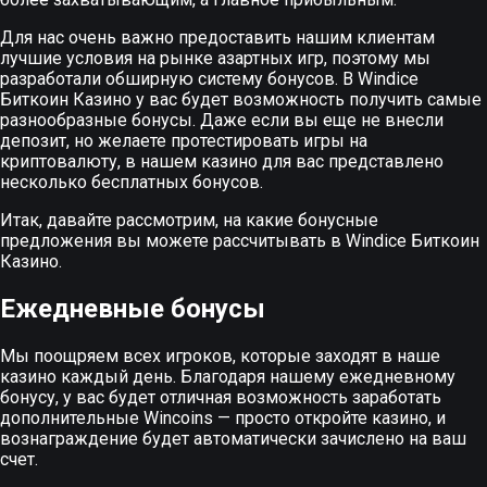
возможность пригласить своих друзей в казино и
заработать немного криптовалюты. Не имеет значения
выиграет ваш друг или проиграет — вы получите валюту
за все его ставки.
В нашем Биткоин Казино предлагается трехуровневая
программа для партнеров, которая увеличит ваш счет и
принесет вам дополнительные криптомонеты:
1-й уровень: 10%-20% преимущества казино на все
ставки, сделанные партнерами;
2-й уровень: 3% преимущества казино на все ставки,
сделанные партнерами;
3-й уровень: 2% преимущества казино на все ставки,
сделанные партнерами;
Это означает, что если вы пригласите друга, то вы получите
10% от всех его ставок. Например, если ваш партнер
первого уровня поставит 1 биткоин, то вы получите 10% от
1% его выигрыша = 0,001 биткоина в качестве комиссии.
Если приглашенный вами игрок в свою очередь
приглашает нового игрока, то последний становится для
вас партнером второго уровня. Если ваш партнер второго
уровня поставит 1 биткоин, то вы получите 3% от 1% его