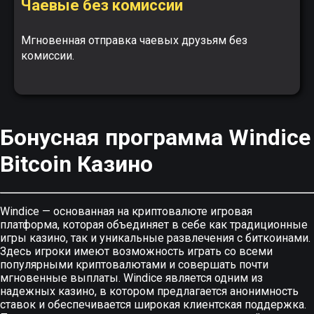
ограничено. Чтобы увеличить лимит игр, зарабатывайте
очки опыта и достигайте новые уровни.
VIP-программа казино Windice
Помимо привлекательных бонусов, Windice Биткоин
Казино предлагает вам открыть для себя новые игровые
возможности с помощью VIP-программы. Данная система
лояльности предназначена для всех постоянных игроков
Windice Казино. У вас будет возможность сделать игру
еще более увлекательной и прибыльной, заработать
дополнительные монеты, вернуть часть проигранных
средств, а также получить доступ к персональным
предложениям.
VIP-программа в Windice Казино хорошо продумана и
состоит из 6 статусов: Медный, Бронзовый, Серебряный,
Золотой, Платиновый, Бриллиантовый. Каждый
последующий статус обеспечивает вам лучшие бонусы,
новые возможности и, конечно же, более высокий
рейкбек. Чтобы ознакомиться со всеми предложениями,
посетите VIP-страницу на официальном сайте Windice.
Какие еще преимущества дает VIP-программа Windice?