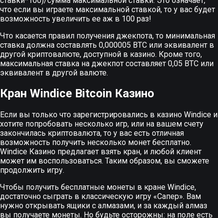
— у вас есть все шансы оказаться в числе победителей.
Чтобы не пропустить раздачи, рекомендуем подписаться
на официальные страницы Windice Bitcoin Казино в
Telegram и Twitter. Так вы будете в курсе всех событий и
сможете получать информацию о новых играх и бонусах в
казино.
Выплаты казино Windice
Windice Казино - это криптовалютная платформа азартных
игр, где пользователи могут совершать транзакции только
в криптовалюте. Мы предоставляем нашим клиентам
полный список популярных валют, доступных в казино:
Bitcoin, Ethereum, Litecoin, Bitcoin Cash, Ripple, Dogecoin,
Binance, Tron и Tether.
Что касается скорости транзакций, то ввод и вывод
средств в нашем казино происходит практически
мгновенно. Все запросы обрабатываются автоматически,
поэтому вам не придется ждать несколько часов или даже
дней. Кроме того, мы не взимаем никаких
дополнительных комиссий, поэтому все свои выигрыши