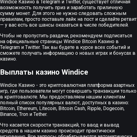
Chambers, Road Town,
Tortola, British Virgin Islands.
Windice is licensed and
regulated by the Government
of the Autonomous Island of
Anjouan, Union of Comoros
and operates under License
No. ALSI-202411018-FI1.
Windice has passed all
compliance and is legally
authorized to conduct gaming
operations for all games of
chance and wagering. Contact
us at
support@windice.io
.