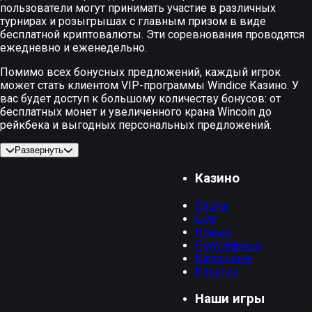
Thailand1171
22:28
2
Qjqmzes103
Not just one time
викторина
fredos386
22:28
Викторина закончилась
Ответ:
Anazem
21
Выиграл:
Anazem
-
1.00000000
fredos386
22:28
fast lol
Anazem
22:28
Ellaman
22:28
Anazem
goodluck dear
40
Anazem
22:28
Ellaman
ty